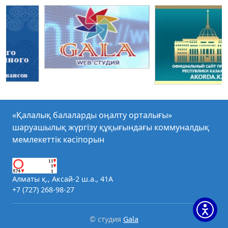
«Қалалық балаларды оңалту орталығы»
шаруашылық жүргізу құқығындағы коммуналдық
мемлекеттік кәсіпорын
Алматы қ., Аксай-2 ш.а., 41А
+7 (727) 268-98-27
© студия
Gala