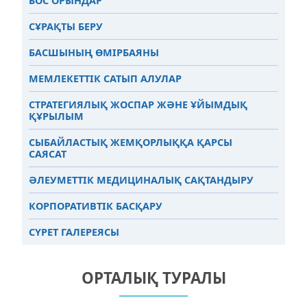
БОС ОРЫНДАР
СҰРАҚТЫ БЕРУ
БАСШЫНЫҢ ӨМІРБАЯНЫ
МЕМЛЕКЕТТІК САТЫП АЛУЛАР
СТРАТЕГИЯЛЫҚ ЖОСПАР ЖӘНЕ ҰЙЫМДЫҚ
ҚҰРЫЛЫМ
СЫБАЙЛАСТЫҚ ЖЕМҚОРЛЫҚҚА ҚАРСЫ
САЯСАТ
ӘЛЕУМЕТТІК МЕДИЦИНАЛЫҚ САҚТАНДЫРУ
КОРПОРАТИВТІК БАСҚАРУ
СҮРЕТ ГАЛЕРЕЯСЫ
ОРТАЛЫҚ ТУРАЛЫ