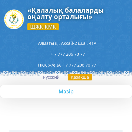
«Қалалық балаларды
оңалту орталығы»
ШЖҚ КМК
Алматы қ., Аксай-2 ш.а., 41А
+ 7 777 206 70 77
ПҚҚ ж/е ІА + 7 777 206 70 77
Русский
Қазақша
Мәзір
Басты бет
Орталық туралы