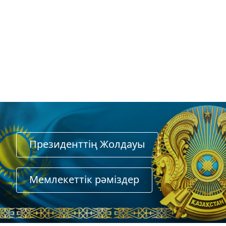
Президенттің Жолдауы
Мемлекеттiк рәмiздер